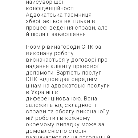
найсуворішої
конфіденційності.
Адвокатська таємниця
зберігається не тільки в
процесі ведення справи, але
й після її завершення.
Розмір винагороди СПК за
виконану роботу
визначається у договорі про
надання клієнту правової
допомоги. Вартість послуг
СПК відповідає середнім
цінам на адвокатські послуги
в Україні і є
диференційованою. Вона
залежить від складності
справи та обсягу виконаної у
ній роботи і в кожному
окремому випадку може за
домовленістю сторін
визначатися як на погодинній,