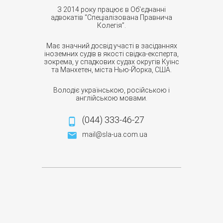
З 2014 року працює в Об'єднанні
адвокатів “Спеціалізована Правнича
Колегія”.
Має значний досвід участі в засіданнях
іноземних судів в якості свідка-експерта,
зокрема, у спадкових судах округів Куінс
та Манхетен, міста Нью-Йорка, США.
Володіє українською, російською і
англійською мовами.
(044) 333-46-27
mail@sla-ua.com.ua