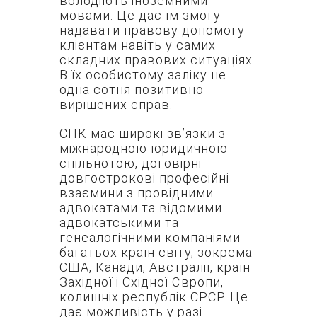
володіють іноземними
мовами. Це дає їм змогу
надавати правову допомогу
клієнтам навіть у самих
складних правових ситуаціях.
В їх особистому заліку не
одна сотня позитивно
вирішених справ.
СПК має широкі зв’язки з
міжнародною юридичною
спільнотою, договірні
довгострокові професійні
взаємини з провідними
адвокатами та відомими
адвокатськими та
генеалогічними компаніями
багатьох країн світу, зокрема
США, Канади, Австралії, країн
Західної і Східної Європи,
колишніх республік СРСР. Це
дає можливість у разі