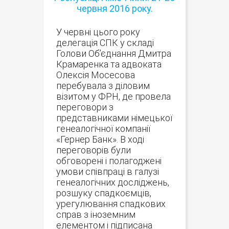
червня 2016 року.
У червні цього року
делегація СПК у складі
Голови Об’єднання Дмитра
Крамаренка та адвоката
Олексія Мосесова
перебувала з діловим
візитом у ФРН, де провела
переговори з
представниками німецької
генеалогічної компанії
«Гернер Банк». В ході
переговорів були
обговорені і полагоджені
умови співпраці в галузі
генеалогічних досліджень,
розшуку спадкоємців,
урегулювання спадкових
справ з іноземним
елементом і підписана